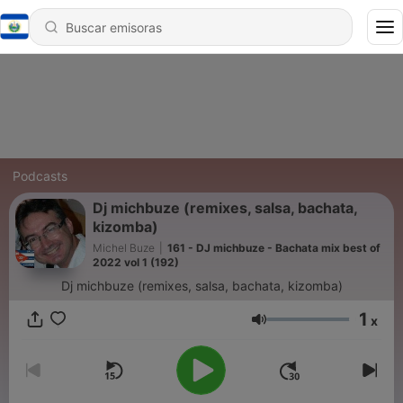
Podcasts
Dj michbuze (remixes, salsa, bachata,
kizomba)
Michel Buze
|
161 - DJ michbuze - Bachata mix best of
2022 vol 1 (192)
Dj michbuze (remixes, salsa, bachata, kizomba)
1
x
Volumen