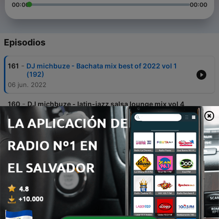
00:00
00:00
Episodios
-
161
DJ michbuze - Bachata mix best of 2022 vol 1
(192)
06 jun. 2022
-
160
DJ michbuze - latin-jazz salsa lounge mix vol 4
(256)
02 mayo 2022
-
159
Slimane - Derniere Danse (Indila cover) x DJ Neo
Inside Beats(DJ michbuze Kizomba Mashup
Remix 2022 Urban Kiz)
05 abr. 2022
-
158
Tayc, Soolking - Va bene ft. Jul, Naza - Va Bene
(4.4.2) (DJ michbuze Bachata en français Remix
Trapchata 2022)
04 abr. 2022