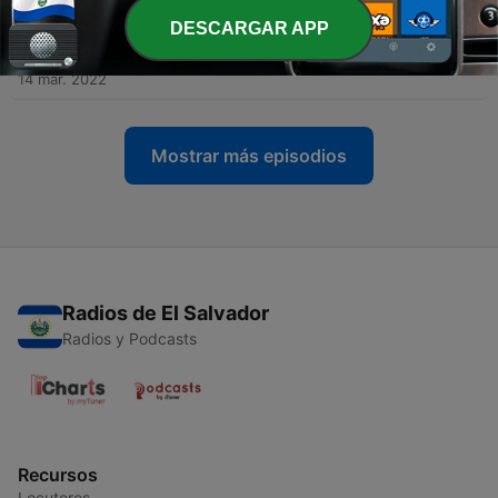
DESCARGAR APP
-
157
DJ michbuze - Mix SBK (Salsa Bachata Kizomba)
Salbakiz Los 33 Bordeaux 2022-192
14 mar. 2022
Mostrar más episodios
Radios de El Salvador
Radios y Podcasts
Recursos
Locutores