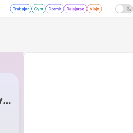
Trabajar
Gym
Dormir
Relajarse
Viaje
rym