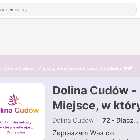
Dolina Cudów - Miejsce, w którym odkryjesz Cud Siebie ❤️🌈
Dolina Cudów -
Miejsce, w któ
odkryjesz Cud
Dolina Cudów
|
72 - Dlaczego nie dzieje się tak jak tego pragniemy ? 🌈💫🔥
Siebie ❤️🌈
Zapraszam Was do