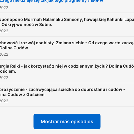
czego nie dzieje się tak jak tego pragniemy ? 🌈💫🔥
Dołącz również do Grupy
 2022
Cudaków :
oponopono Morrnah Nalamaku Simeony, hawajskiej Kahunki Lapa
https://www.kronikarzswia
- Odkryj wolność w Sobie.
 2022
howość i rozwój osobisty. Zmiana siebie - Od czego warto zaczą
 Dolina Cudów
 2022
rgia Reiki - jak korzystać z niej w codziennym życiu? Dolina Cud
Gościem.
 2022
brożyczenie - zachwycająca ścieżka do dobrostanu i cudów -
lina Cudów z Gościem
 2022
Mostrar más episodios