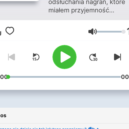
odsłuchania nagrań, które
miałem przyjemność
poprowadzić w Dolinie Cu
Dolina Cudów to portal
Volumen
ezoteryczny jakiego jeszc
do tej pory nie było. Aby byc
na bieżąco ze wszystkimi
wydarzeniami subskrybuj 
kanał na Youtube :
https://bit.ly/3OLiQIF Polu
:00
00
funpage na facebooku :
https://www.facebook.co
Sesje i wsparcie :
https://www.kronikarzswia
ios
Karty Wsparcia :
https://www.kronikarzswia