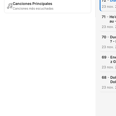
-
72
Dla
Canciones Principales
23 nov.
Canciones más escuchadas
-
71
Ho’
au 
23 nov.
-
70
Duc
? -
23 nov.
-
69
Ene
z 
23 nov.
-
68
Do
Do
23 nov.