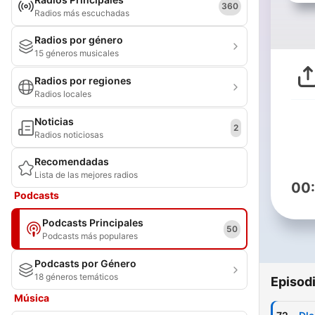
360
Radios más escuchadas
Radios por género
15 géneros musicales
Radios por regiones
Radios locales
Noticias
2
Radios noticiosas
Recomendadas
Lista de las mejores radios
00
Podcasts
Podcasts Principales
50
Podcasts más populares
Podcasts por Género
18 géneros temáticos
Episod
Música