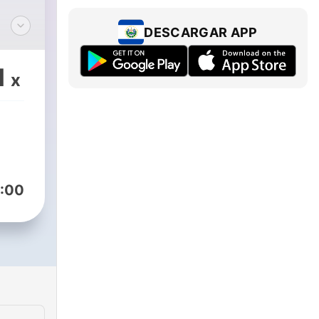
DESCARGAR APP
dów.
1
x
ze
mój
b
:00
m/Dolinacudow
tla.com/sesje
tla.com/kartywsparcia