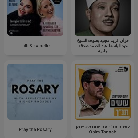
قرآن كريم مجود بصوت الشيخ
Lilli & Isabelle
عبد الباسط عبد الصمد صدقة
جارية
עושים תנ"ך עם יותם שטיינמן
Pray the Rosary
Osim Tanach