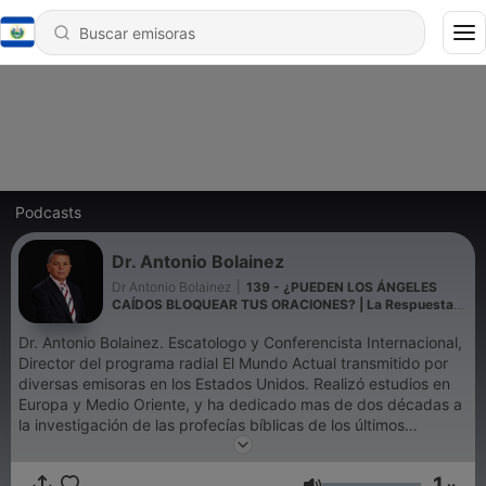
Podcasts
Dr. Antonio Bolainez
Dr Antonio Bolainez
|
139 - ¿PUEDEN LOS ÁNGELES
CAÍDOS BLOQUEAR TUS ORACIONES? | La Respuesta
de Daniel 10
Dr. Antonio Bolainez. Escatologo y Conferencista Internacional,
Director del programa radial El Mundo Actual transmitido por
diversas emisoras en los Estados Unidos. Realizó estudios en
Europa y Medio Oriente, y ha dedicado mas de dos décadas a
la investigación de las profecías bíblicas de los últimos
tiempos. Bolainez Ministries Inc. P.O. Box 268, San Juan, TX
78589, USA
1