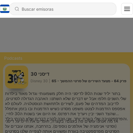
Podcasts
דיסני 30
65 - פרק 64 - מצעד השירים של סרטי ההמשך
|
Disney 30
בתור יליד שנות ה90 לדיסני היה חלק משמעותי וגדול מאוד בילדות
שלי.השנים חלפו אבל יש דברים שלא השתנו: האהבה הגדולה לסרטים,
לדיבוב המדהים של פעם, לשירים ולתחושת הנוסטלגיה. לעולם לא
אפספס הזדמנות לצטט משפט מסרט כשיש הזדמנות ובו בזמן אתפלל
שהצד השני יבין ויעריך את רפרנס. אז היום אני בשנות ה30 לחיי,
והפרספקטיבה שלי בוגרת יותר, אני זוכה להבין דברים שלא הבנתי כילד.
אז מה אנחנו עושים פה בעצם? בקצרה, חופרים את חיינו על דיסני
(וסרטי אנימציה של אולפנים נוספים). בהרחבה, אנחנו עוברים על
הסרטים מפרספקטיבה בוגרת ומשווים אותה לצפייה שלנו בסרטים