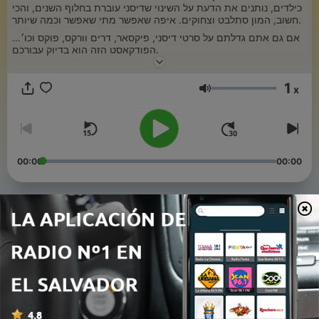
כילדים, נותנים את הדעת על השינוי שדיסני עוברת בחלוף השנים, והכי
חשוב, המון סתלבט וצחוקים. איפה שאפשר מתי שאפשר וכמה שיותר.
אם גם אתם גדלתם על סרטי דיסני, פיקסאר, דרים וורקס, פוקס וכו׳…
הפודקאסט הזה הוא בדיוק עבורכם.
1
x
Volumen
00:00
00:00
Episodios
-
פרק 64 - מצעד השירים של סרטי ההמשך
65
19 mayo 2026
-
פרק 63 - עוד פעם מלחמות
64
29 abr. 2026