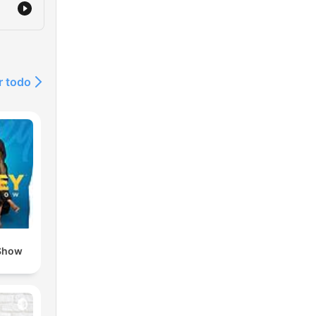
r todo
Show