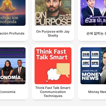
On Purpose with Jay
ación Profunda
손에 잡히는 
Shetty
Think Fast Talk Smart:
Economía
Communication
Money Ne
Techniques