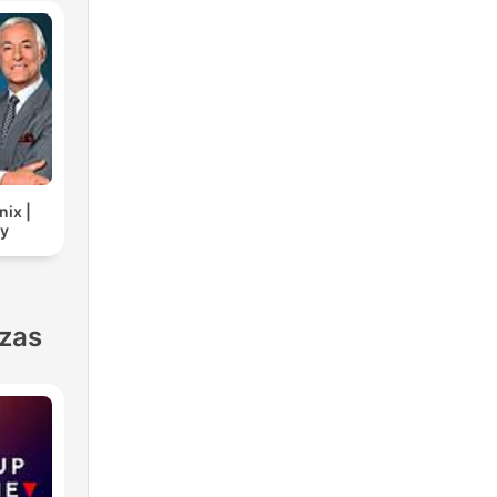
nix |
cy
nzas