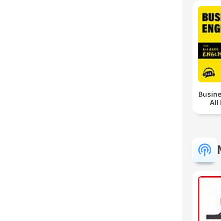
Busine
All