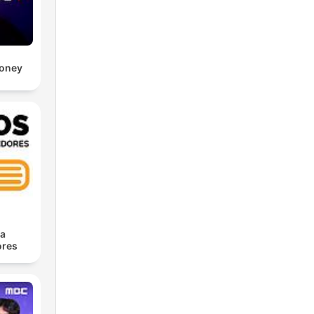
Money
ra
res