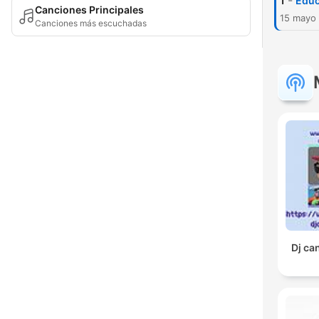
-
1
Educ
Canciones Principales
15 mayo
Canciones más escuchadas
Dj ca