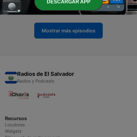
-
DESCARGAR APP
238
S15-E14. Cómo repartimos los amigos
14 ene. 2026
Mostrar más episodios
Radios de El Salvador
Radios y Podcasts
Recursos
Locutores
Widgets