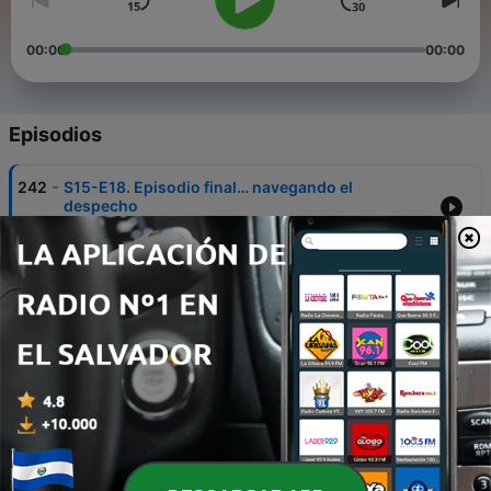
00:00
00:00
Episodios
-
242
S15-E18. Episodio final… navegando el
despecho
19 ene. 2026
-
241
S15-E17. El despecho… ahora sí comienza la cosa
17 ene. 2026
-
240
S15-E16. El final de un vínculo como medida de
éxito
16 ene. 2026
-
239
S15-E15. Cuando el otro no lo acepta
15 ene. 2026