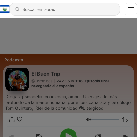
Podcasts
El Buen Trip
@Lisergicos
|
242 - S15-E18. Episodio final…
navegando el despecho
Drogas, psicodelia, conciencia, amor... Un viaje a lo más
profundo de la mente humana, por el psicoanalista y psicólogo
Tom Quintero, líder de la comunidad @Lisergicos
1
x
Volumen