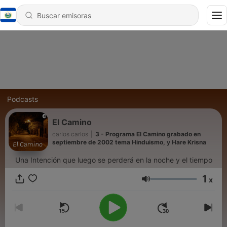
Podcasts
El Camino
carlos carlos
|
3 - Programa El Camino grabado en
septiembre de 2002 tema Hinduismo, y Hare Krisna
Una Intención que luego se perderá en la noche y el tiempo
1
x
Volumen