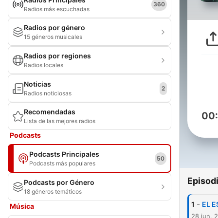
360
Radios más escuchadas
Radios por género
15 géneros musicales
Radios por regiones
Radios locales
Noticias
2
Radios noticiosas
Recomendadas
00
Lista de las mejores radios
Podcasts
Podcasts Principales
50
Podcasts más populares
Episod
Podcasts por Género
18 géneros temáticos
-
1
EL E
Música
28 jun. 