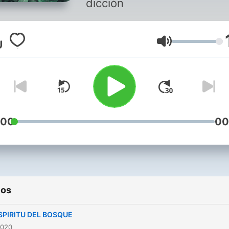
dicción
Volumen
:00
00
ios
SPIRITU DEL BOSQUE
2020