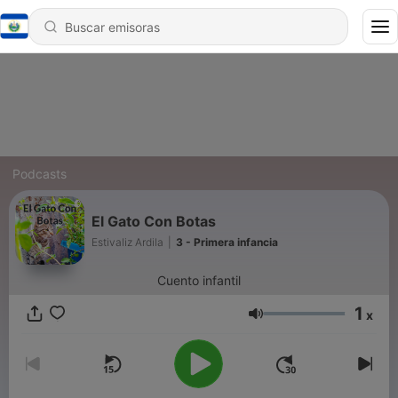
Podcasts
El Gato Con Botas
Estivaliz Ardila
|
3 - Primera infancia
Cuento infantil
1
x
Volumen