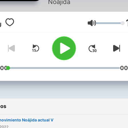
Noájida
Volumen
:00
00
ios
movimiento Noájida actual V
 2022