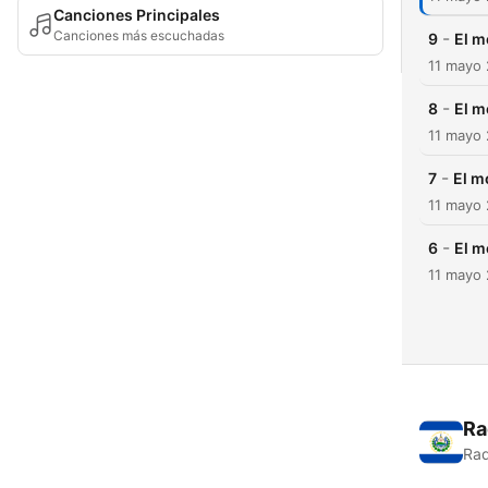
Canciones Principales
Canciones más escuchadas
-
9
El m
11 mayo
-
8
El m
11 mayo
-
7
El m
11 mayo
-
6
El m
11 mayo
Ra
Rad