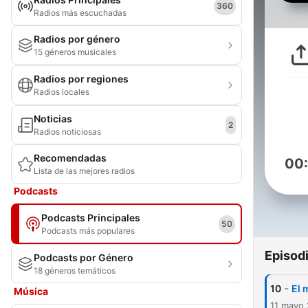
360
Radios más escuchadas
Radios por género
15 géneros musicales
Radios por regiones
Radios locales
Noticias
2
Radios noticiosas
Recomendadas
00
Lista de las mejores radios
Podcasts
Podcasts Principales
50
Podcasts más populares
Episod
Podcasts por Género
18 géneros temáticos
-
10
El 
Música
11 mayo