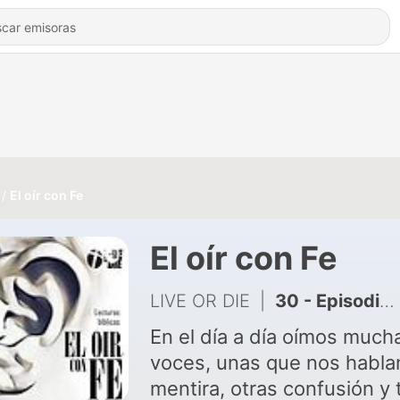
El oír con Fe
El oír con Fe
LIVE OR DIE
|
30 - Episodio 28, Bartimeo, el ciego con fe, Marcos 10:35-45,
En el día a día oímos much
voces, unas que nos habla
mentira, otras confusión y 