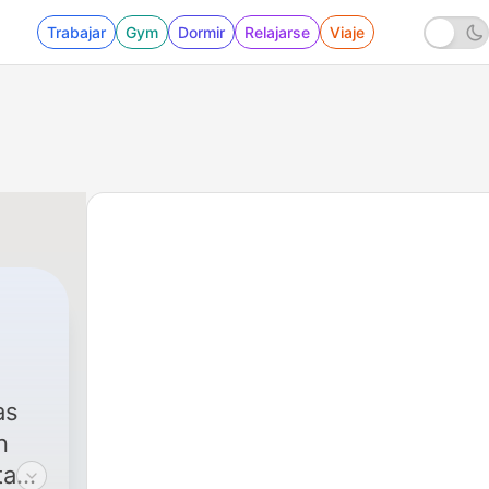
Trabajar
Gym
Dormir
Relajarse
Viaje
as
n
tan