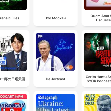
Quem Ama 
rensic Files
Эхо Москвы
Esquece
Cerita Hantu S
紳一郎の日曜天国
De Jortcast
SYOK Podcast