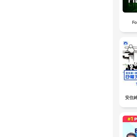
Fo
安住