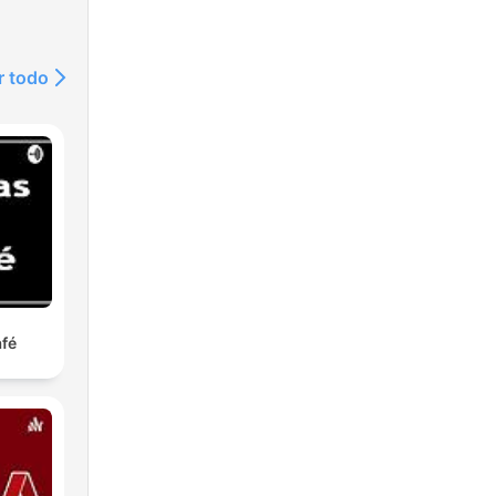
r todo
afé