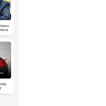
rbero
toria
Andy
d