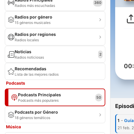
360
Radios más escuchadas
Radios por género
15 géneros musicales
Radios por regiones
Radios locales
Noticias
2
Radios noticiosas
00
Recomendadas
Lista de las mejores radios
Podcasts
Podcasts Principales
50
Podcasts más populares
Episod
Podcasts por Género
18 géneros temáticos
-
1
Guía
Música
21 feb. 