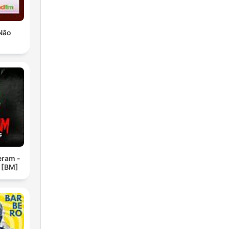
Não
eram -
 [BM]