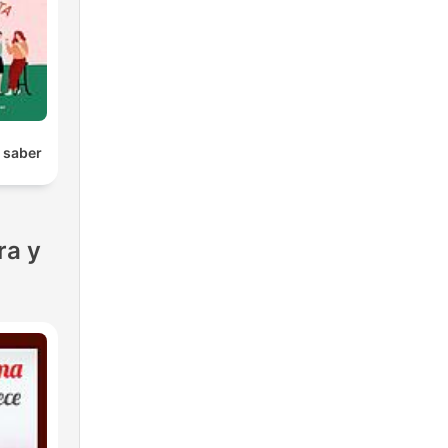
l saber
ra y