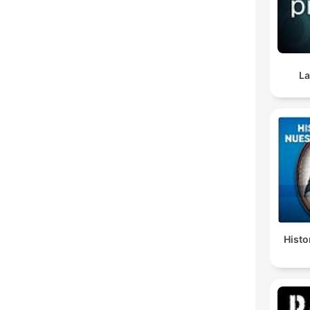
La
Histo