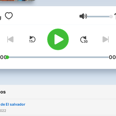
Volumen
:00
00
ios
 de El salvador
2022