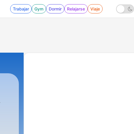
Trabajar
Gym
Dormir
Relajarse
Viaje
a