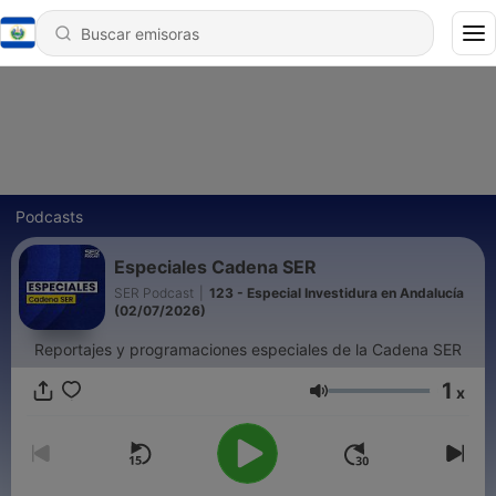
Podcasts
Especiales Cadena SER
SER Podcast
|
123 - Especial Investidura en Andalucía
(02/07/2026)
Reportajes y programaciones especiales de la Cadena SER
1
x
Volumen