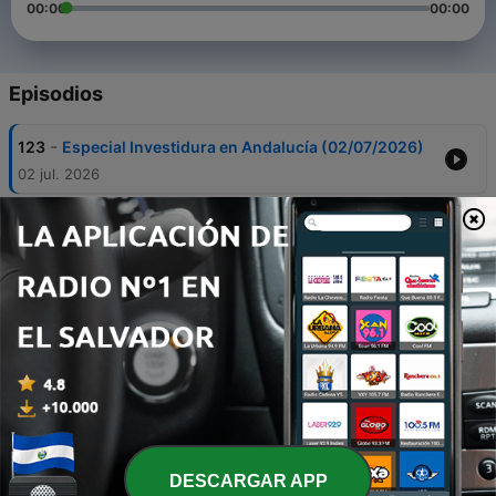
00:00
00:00
Episodios
-
123
Especial Investidura en Andalucía (02/07/2026)
02 jul. 2026
-
122
Especial: León XIV, en Barcelona (10/06/2026)
10 jun. 2026
-
121
Especial Informativo: León XIV llega a España
(06/06/2026)
06 jun. 2026
-
120
Especial Informativo: '¿Quién es León XIV?'
05 jun. 2026
-
119
El jefe de Política de la SER analiza el peor
resultado del PSOE andaluz en su historia
DESCARGAR APP
17 mayo 2026