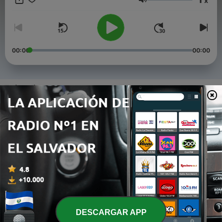
x
Volumen
00:00
00:00
Episodios
-
5
Oración por los niños perdidos
20 mayo 2021
-
4
Certeza en un mundo incierto.
26 nov. 2020
-
3
Oracion para los enfermos.
12 ago. 2020
-
2
Salmo 91 palabra de aliento
DESCARGAR APP
18 jul. 2020