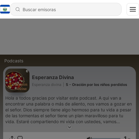
Podcasts
Esperanza Divina
Esperanza divina
|
5 - Oración por los niños perdidos
Hola a todos gracias por visitar este podcast. A qui van a
encontrar una palabra o más de aliento, nos vamos a gozar en
el señor. Dios siempre tiene algo hermoso para tu vida a pesar
de las tormentas el señor tiene un plan maravilloso para tu
vida. Estaré compartiendo mi vida con ustedes, vamos
sígueme vamos juntos o juntas a ver lo que el señor tiene para
nosotros. Bendiciones
1