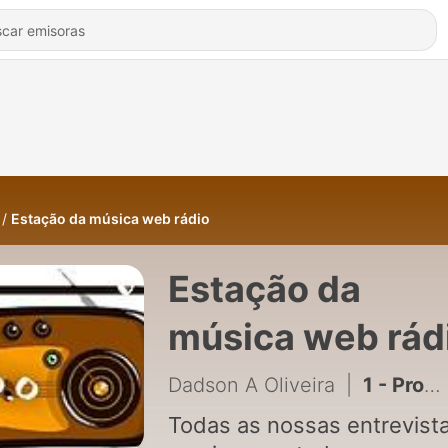
Estação da música web rádio
Estação da
música web rád
Dadson A Oliveira
|
1 - Programa Papo de Estrada com Dadson Oliveira
Todas as nossas entrevist