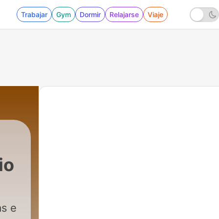
Trabajar
Gym
Dormir
Relajarse
Viaje
io
as e