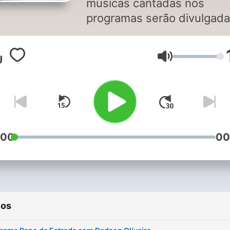
musicas cantadas nos
programas serão divulgad
aqui
Volumen
:00
00
ios