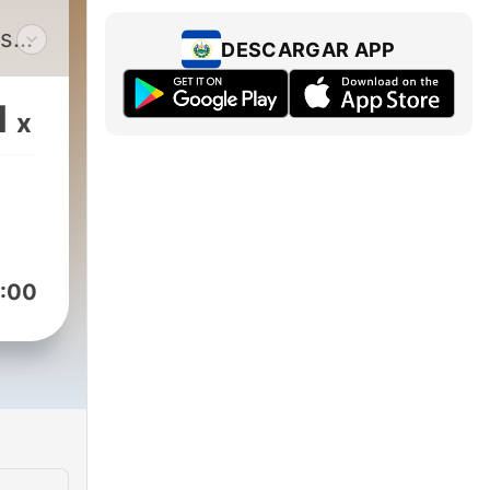
as
DESCARGAR APP
1
x
:00