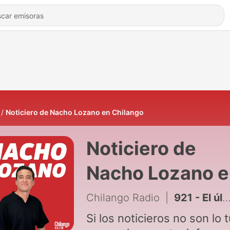
Noticiero de Nacho Lozano en Chilango
Noticiero de
Nacho Lozano e
Chilango
Chilango Radio
|
921 - El último y nos vamos: Nacho Lozano en Radio Chilango.
Si los noticieros no son lo 