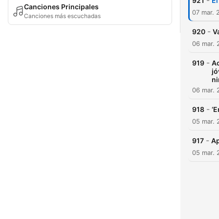
-
921
El
Canciones Principales
07 mar. 
Canciones más escuchadas
-
920
V
06 mar. 
-
919
Ac
jó
ni
06 mar. 
-
918
‘E
05 mar. 
-
917
Ap
05 mar. 