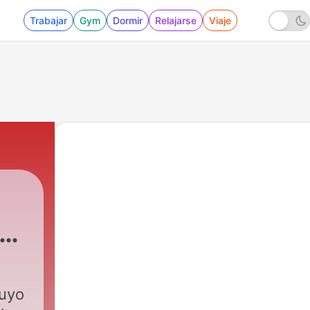
Trabajar
Gym
Dormir
Relajarse
Viaje
n
tuyo