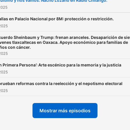
 último y nos vamos: Nacho Lozano en Radio Chilango.
2025
allas en Palacio Nacional por 8M: protección o restricción.
2025
uerdo Sheinbaum y Trump: frenan aranceles. Desaparición de sie
venes tlaxcaltecas en Oaxaca. Apoyo económico para familias de
ños con cáncer.
2025
n Primera Persona’: Arte escénico para la memoria y la justicia
2025
rueban reformas contra la reelección y el nepotismo electoral
2025
Mostrar más episodios