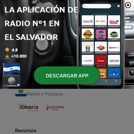
00:00
00:00
Episodios
-
1
Hábitos para lograr el éxito
16 jul. 2021
DESCARGAR APP
Radios de El Salvador
Radios y Podcasts
Recursos