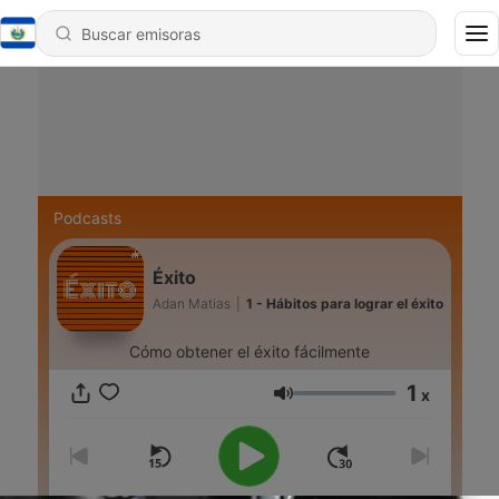
Podcasts
Éxito
Adan Matias
|
1 - Hábitos para lograr el éxito
Cómo obtener el éxito fácilmente
1
x
Volumen