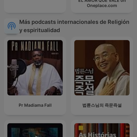
EL AMOR QUE VALE on
Oneplace.com
Más podcasts internacionales de Religión
y espiritualidad
Pr Madiama Fall
법륜스님의 즉문즉설