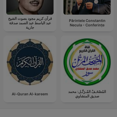
قرآن كريم مجود بصوت الشيخ
Părintele Constantin
عبد الباسط عبد الصمد صدقة
Necula - Conferințe
جارية
المُصْحَـفْ المُـرَتَّـل: محمد
Al-Quran Al-kareem
صديق المنشاوي