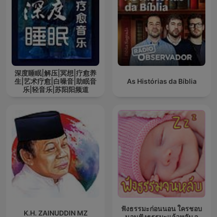
深度睡眠|解压|冥想|疗愈养
生|艺术疗愈|白噪音|助眠音
As Histórias da Bíblia
乐|轻音乐|苏阳阳频道
ฟังธรรมะก่อนนอน ใครชอบ
K.H. ZAINUDDIN MZ
นอนฟังธรรมะแล้วหลับ จ