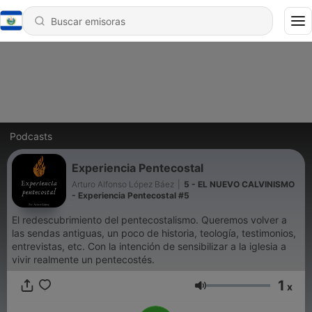
Podcasts
Experiencia Pentecostal
Arturo Alfonso López Báez
|
5 - EL NUEVO CALVINISMO
- Experiencia Pentecostal #5
El redescubrimiento del pentecostalismo. Queremos volver a
las sendas antiguas, un poco de historia, teología, testimonios,
entrevistas, etc. Con la intención de sensibilizar a la iglesia a
vivir realmente un pentecostés.
1
x
Volumen