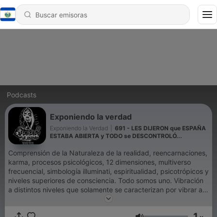
Podcasts
Exponiendo la verdad
Exponiendo la Verdad
|
691 - LES DIJERON que ESPAÑA
ESTABA ABIERTA y TODO se DESCONTROLÓ...
Comprensión de la Naturaleza de la realidad, reencarnaciones,
karma, procesos psicológicos, 12 dimensiones, multiverso
frecuencial, simbología illuminati, espiritualidad, psicotrópicos y
niveles superiores de consciencia. Todo somos uno. Vibración
a distintos niveles que solamente se caracterizan por vibrar a
distinta frecuencia para permitirnos individualizarnos en el
mundo espiritual, y así, que podamos aprender las distintas
1