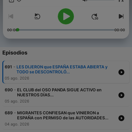
x
lecciones que proporciona el multiverso encarnándonos como
Volumen
almas en el mundo material.
00:00
00:00
Episodios
-
691
LES DIJERON que ESPAÑA ESTABA ABIERTA y
TODO se DESCONTROLÓ...
05 ago. 2026
-
690
EL CLUB del OSO PANDA SIGUE ACTIVO en
NUESTROS DÍAS...
05 ago. 2026
-
689
MIGRANTES CONFIESAN que VINIERON a
ESPAÑA con PERMISO de las AUTORIDADES...
04 ago. 2026