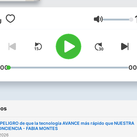
llamado. Mensajera | Artista
Visual • Música En todas las
redes: @fabiamontes___
Volumen
:00
00
ios
 PELIGRO de que la tecnología AVANCE más rápido que NUESTRA
ONCIENCIA - FABIA MONTES
 2026