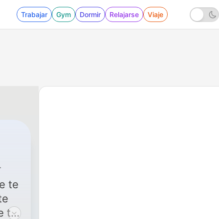
Trabajar
Gym
Dormir
Relajarse
Viaje
e te
te