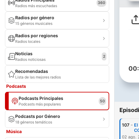
360
Radios más escuchadas
Radios por género
15 géneros musicales
Radios por regiones
Radios locales
Noticias
2
Radios noticiosas
00
Recomendadas
Lista de las mejores radios
Podcasts
Podcasts Principales
50
Podcasts más populares
Episod
Podcasts por Género
18 géneros temáticos
-
107
El
C
Música
02 ago.