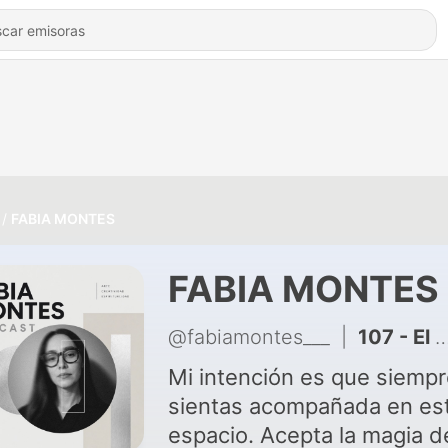
FABIA MONTES
FABIA MONTES
@fabiamontes___
|
107 - El PELIGRO de que la tecnología AVANCE más rápido que NUESTRA CONCIENCIA - FABIA MONTES
Mi intención es que siempr
sientas acompañada en es
espacio. Acepta la magia de tu