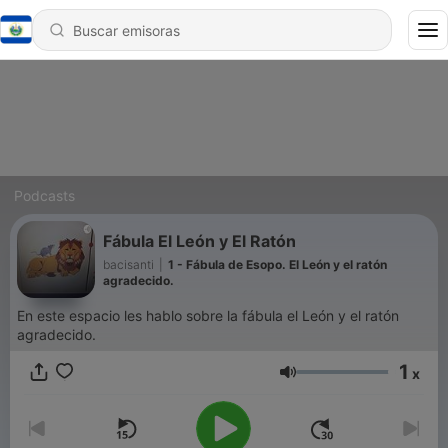
Podcasts
Fábula El León y El Ratón
bacisanti
|
1 - Fábula de Esopo. El León y el ratón
agradecido.
En este espacio les hablo sobre la fábula el León y el ratón
agradecido.
1
x
Volumen