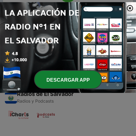
00:00
00:00
Episodios
-
1
Fábula de Esopo. El León y el ratón agradecido.
01 oct. 2020
DESCARGAR APP
Radios de El Salvador
Radios y Podcasts