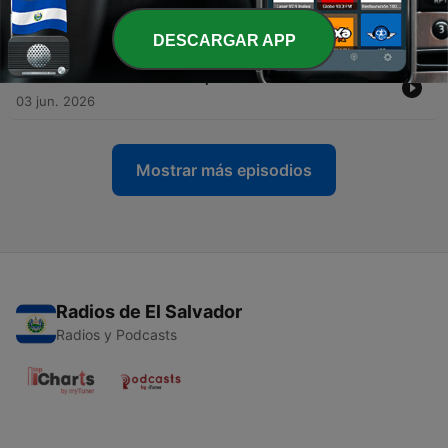
-
83
Food for change by Rania Moualla
17 jun. 2026
DESCARGAR APP
-
82
El arte de reinventarse por Lucía Be.
03 jun. 2026
Mostrar más episodios
Radios de El Salvador
Radios y Podcasts