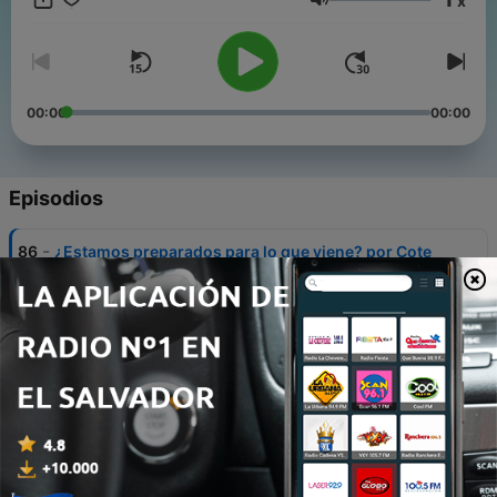
x
humanistas alrededor del potencial transformador de la
Volumen
cultura.
00:00
00:00
Episodios
-
86
¿Estamos preparados para lo que viene? por Cote
Romero
01 jul. 2026
-
85
¿Estamos preparados para lo que viene? por José
M. Hernández
01 jul. 2026
-
84
Innovación, el ingrediente invisible por Elena
Arzak
17 jun. 2026