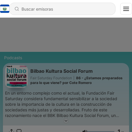
Podcasts
Bilbao Kultura Social Forum
Fair Saturday Foundation
|
86 - ¿Estamos preparados
para lo que viene? por Cote Romero
En un entorno complejo como el actual, la Fundación Fair
Saturday considera fundamental sensibilizar a la sociedad
sobre la importancia de la cultura en la construcción de
sociedades más justas y desarrolladas. Fruto de este
razonamiento nace el BBK Bilbao Kultura Social Forum, un
espacio de encuentro global de destacados líderes culturales y
sociales que comparten sus experiencias y reflexiones
1