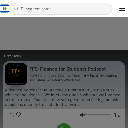
Podcasts
FFS: Finance for Students Podcast
Gavin Chang and Mathias Rhee
|
9 - Ep. 8: Marketing
and Sales with Aaron Martinez
A finance podcast that teaches students and young adults
what school doesn't. We interview guests who are well-versed
in the personal finance and wealth generation fields, and ask
questions directly from student viewers.
1
x
Volumen