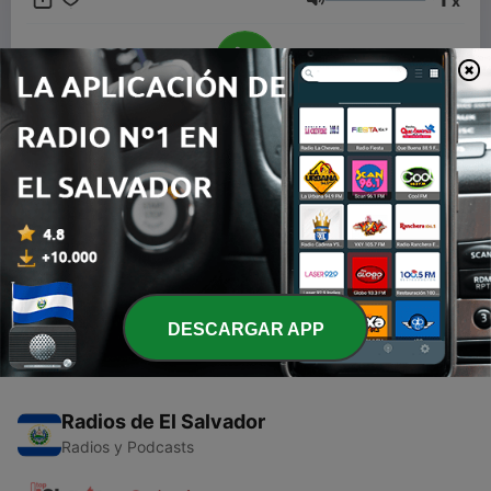
x
tì The radio That is for you
Volumen
00:00
00:00
Episodios
-
1
Fonseca en Noche de Romance
14 dic. 2019
DESCARGAR APP
Radios de El Salvador
Radios y Podcasts