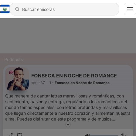
Podcasts
FONSECA EN NOCHE DE ROMANCE
sorita67
|
1 - Fonseca en Noche de Romance
Que manera de cantar letras maravillosas y románticas, con
sentimiento, pasión y entrega, regalándo a los románticos del
mundo temas especiales, con letras profundas y maravillosas
que llegan directamente a nuestro corazón y alimentan nuestra
alma. Puedes disfrutar de este programa y de música
romántica en Soritaradio1.blogspot.com O descarga nuestra
aplicación Soritaradio Somos SoritaRadio La radio que es para
1