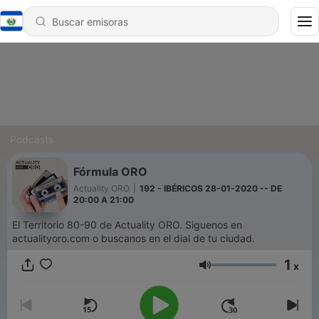
Podcasts
Fórmula ORO
Actuality ORO
|
192 - IBÉRICOS 28-01-2020 -- DE
20:00 A 21:00
El Territorio 80-90 de Actuality ORO. Siguenos en
actualityoro.com o buscanos en el dial de tu ciudad.
1
x
Volumen