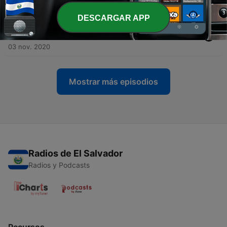
10 nov. 2020
DESCARGAR APP
-
56
1x06 Esther González, Rodrigo Fáez, Amalia Fra,
Begoña Villarrubia
03 nov. 2020
Mostrar más episodios
Radios de El Salvador
Radios y Podcasts