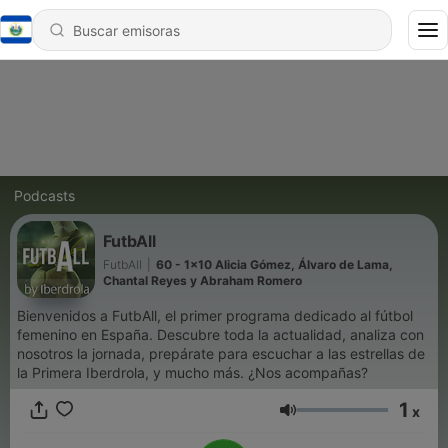
Podcasts
FutbAll
FutbAll
|
60 - 1x10 Alicia Gómez, Álvaro de Lama,
Chantal Reyes y Abraham Romero
Bienvenidos a FutbAll, el primer programa dedicado al fútbol
femenino en España. Descubre toda la actualidad, analiza con
nosotros la jornada, prepárate para escuchar a las estrellas de
la Primera Iberdrola, y mucho más. ¿Nos acompañas?
1
x
Volumen