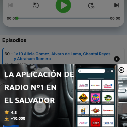
00:00
00:00
Episodios
-
60
1x10 Alicia Gómez, Álvaro de Lama, Chantal Reyes
y Abraham Romero
01 dic. 2020
-
59
1x09 Marta Carro, Sara Giménez, Laura Alapont y
Mamen Hidalgo
24 nov. 2020
-
58
1x08 Maria José Pérez, Joaquín Maroto, Lalu
Albarrán y Marc Andrés
17 nov. 2020
-
57
1X07 Jenni Hermoso, Maldini, Mayca Jiménez y
Elisa Revuelta