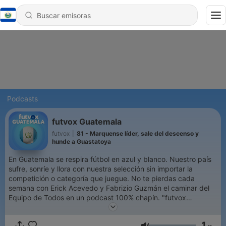
Podcasts
futvox Guatemala
futvox
|
81 - Marquense líder, sale del descenso y
hunde a Guastatoya
En Guatemala se respira fútbol en azul y blanco. Nuestro país
sufre, sonríe y llora con nuestra selección sin importar la
competición o categoría que juegue. No te pierdas cada
semana con Erick Acevedo y Fabrizio Guzmán el caminar del
Equipo de Todos en un podcast 100% chapín. "futvox
Guatemala", exclusivo de futvox. Hablamos fútbol. ¡Síguenos
en redes sociales! 👇 Twitter: @nacionfutvoxca Instagram:
1