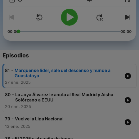
x
@nacionfutvoxca TikTok: @nacionfutvoxca Facebook:
Volumen
@nacionfutvoxca
00:00
00:00
Episodios
-
81
Marquense líder, sale del descenso y hunde a
Guastatoya
27 ene. 2025
-
80
La Joya Álvarez le anota al Real Madrid y Aisha
Solórzano a EEUU
20 ene. 2025
-
79
Vuelve la Liga Nacional
13 ene. 2025
-
78
El 2025 y el sueño de todos.