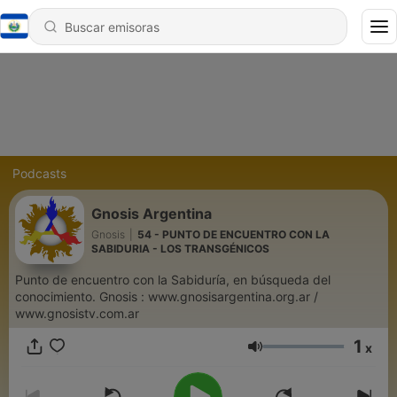
Podcasts
Gnosis Argentina
Gnosis
|
54 - PUNTO DE ENCUENTRO CON LA
SABIDURIA - LOS TRANSGÉNICOS
Punto de encuentro con la Sabiduría, en búsqueda del
conocimiento. Gnosis : www.gnosisargentina.org.ar /
www.gnosistv.com.ar
1
x
Volumen