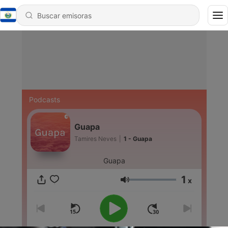
Podcasts
Guapa
Tamires Neves
|
1 - Guapa
Guapa
1
x
Volumen