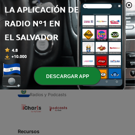
00:00
00:00
Episodios
-
1
Guapa
30 dic. 2020
DESCARGAR APP
Radios de El Salvador
Radios y Podcasts
Recursos