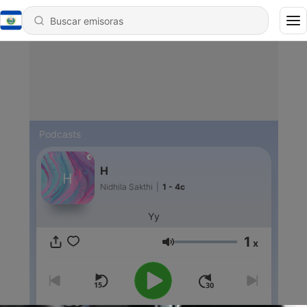
Podcasts
H
Nidhila Sakthi
|
1 - 4c
Yy
1
x
Volumen