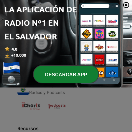
00:00
00:00
Episodios
-
1
4c
12 dic. 2020
DESCARGAR APP
Radios de El Salvador
Radios y Podcasts
Recursos