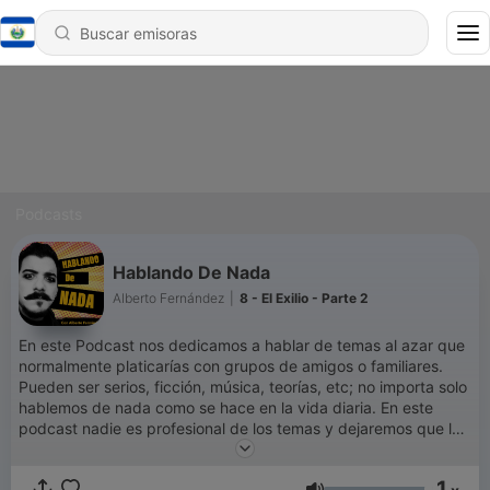
Podcasts
Hablando De Nada
Alberto Fernández
|
8 - El Exilio - Parte 2
En este Podcast nos dedicamos a hablar de temas al azar que
normalmente platicarías con grupos de amigos o familiares.
Pueden ser serios, ficción, música, teorías, etc; no importa solo
hablemos de nada como se hace en la vida diaria. En este
podcast nadie es profesional de los temas y dejaremos que las
conversaciones fluyan con un episodio nuevo todos los
domingos. 🤘🏽 Síganme en Twitter 😅 @AlFerNav y sugieran
1