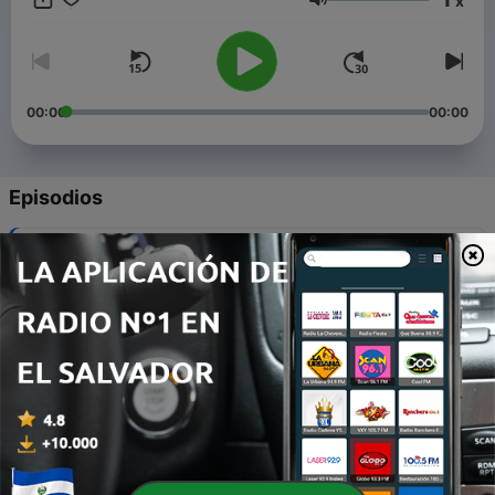
x
temas para hablar. 😬
Volumen
00:00
00:00
Episodios
-
8
El Exilio - Parte 2
14 dic. 2020
-
7
Los Dos exilios de mi vida. 🧳
29 nov. 2020
-
6
🧟‍♂️ Zombies! 🧟‍♀️
22 nov. 2020
-
5
Armin Meiwes - El Caníbal de Essen
15 nov. 2020