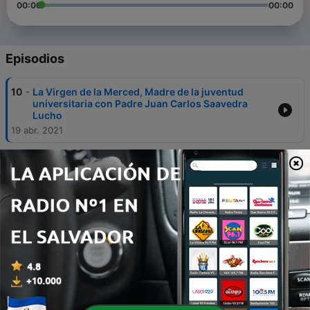
00:00
00:00
Episodios
-
10
La Virgen de la Merced, Madre de la juventud
universitaria con Padre Juan Carlos Saavedra
Lucho
19 abr. 2021
-
9
La cultura del Writing, una expresión del imaginario
con P. Juan Carlos Saavedra Lucho - Maestro
Orden Mercedaria
14 feb. 2021
-
8
La Virgen de los Dolores en la Basílica de La Merced
de Lima con P.Fray Juan Carlos Saavedra Lucho.
29 nov. 2020
-
7
Pensamientos con Padre Fray Juan Carlos
Saavedra Lucho
08 nov. 2020