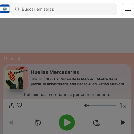
Podcasts
Huellas Mercedarias
Blariso
|
10 - La Virgen de la Merced, Madre de la
juventud universitaria con Padre Juan Carlos Saavedra
Lucho
Reflexiones mercedarias por un mercedario.
1
x
Volumen