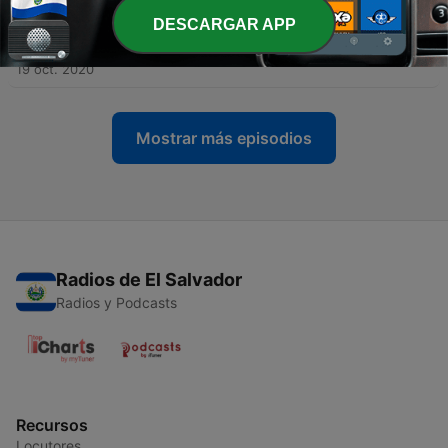
DESCARGAR APP
-
6
Mercedarizando con el P. Fray Juan Carlos
Saavedra Lucho
19 oct. 2020
Mostrar más episodios
Radios de El Salvador
Radios y Podcasts
Recursos
Locutores