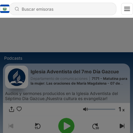
Podcasts
Iglesia Adventista del 7mo Día Gazcue
Departamento de comunicaciones
|
7171 - Matutina para
la mujer: Las oraciones de María Magdalena - 07 de
agosto de 2026
Audios y sermones producidos en la Iglesia Adventista del
Séptimo Dia Gazcue.¡Nuestra cultura es evangelizar!
1
x
Volumen