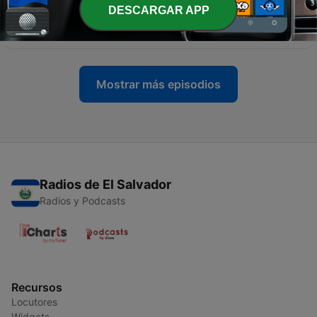
-
7167
Matutina para la mujer: La certeza de Joni - 03
DESCARGAR APP
de agosto de 2026
03 ago. 2026
Mostrar más episodios
Radios de El Salvador
Radios y Podcasts
Recursos
Locutores
Widgets