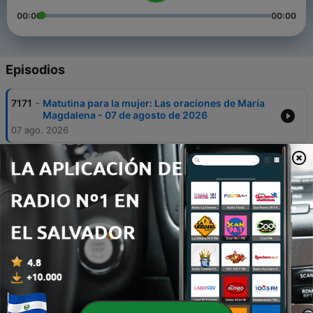
00:00
00:00
Episodios
-
7171
Matutina para la mujer: Las oraciones de María
Magdalena - 07 de agosto de 2026
07 ago. 2026
-
7170
Matutina para la mujer: Como el Cedro del
Líbano - 06 de agosto de 2026
06 ago. 2026
-
7169
Matutina para la mujer: Oportunidades perdidas
- 05 de agosto de 2026
05 ago. 2026
-
7168
Matutina para la mujer: Frente al Jordán - 04 de
agosto de 2026
04 ago. 2026