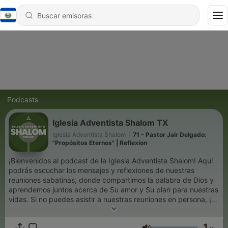
Podcasts
Iglesia Adventista Shalom TX
Iglesia Adventista Shalom
|
71 - Pastor Jair Delgado:
"Propósitos Eternos" | Reflexion
¡Bienvenidos al podcast de la Iglesia Adventista Shalom! Aquí
podrás escuchar los mensajes y reflexiones de nuestras
reuniones sabatinas, donde compartimos la palabra de Dios y
aprendemos juntos acerca de Su amor y Su plan para nuestras
vidas. Si no puedes asistir a nuestras reuniones en persona, ¡no
te preocupes! Ahora puedes unirte a nuestra comunidad en
línea y escuchar nuestras enseñanzas desde donde te
1