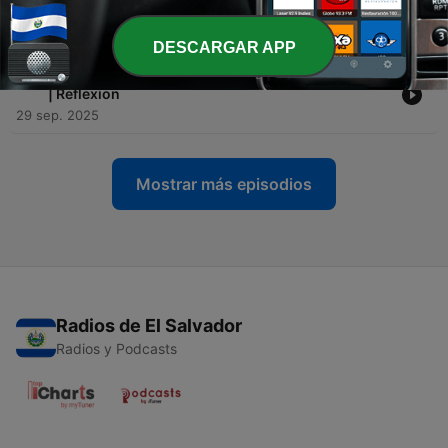
Reflexion
01 nov. 2025
DESCARGAR APP
-
67
Pastor Vanston Archbold Jr: "Aun Hay Esperanza"
| Reflexion
29 sep. 2025
Mostrar más episodios
Radios de El Salvador
Radios y Podcasts