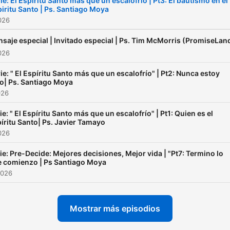
ie: El Espíritu Santo más que un escalofrío | Pt3: El bautismo en el
iritu Santo | Ps. Santiago Moya
2026
saje especial | Invitado especial | Ps. Tim McMorris (PromiseLan
2026
ie: " El Espíritu Santo más que un escalofrío" | Pt2: Nunca estoy
o| Ps. Santiago Moya
026
ie: " El Espíritu Santo más que un escalofrío" | Pt1: Quien es el
íritu Santo| Ps. Javier Tamayo
2026
ie: Pre-Decide: Mejores decisiones, Mejor vida | "Pt7: Termino lo
 comienzo | Ps Santiago Moya
2026
Mostrar más episodios