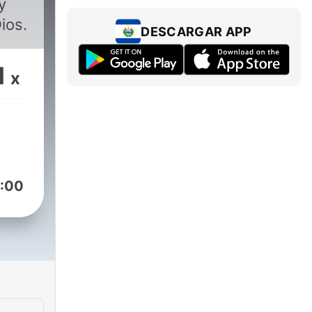
y
ios.
DESCARGAR APP
1
x
:00