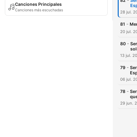
-
82
Ser
Canciones Principales
Esp
Canciones más escuchadas
28 jul. 
-
81
Men
20 jul. 
-
80
Ser
sol
13 jul. 2
-
79
Ser
Esp
06 jul. 
-
78
Ser
que
29 jun. 