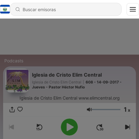
Podcasts
Iglesia de Cristo Elim Central
Iglesia de Cristo Elim Central
|
608 - 14-09-2017 -
Jueves - Pastor Héctor Nufio
Iglesia de Cristo Elim Central www.elimcentral.org
1
x
Volumen