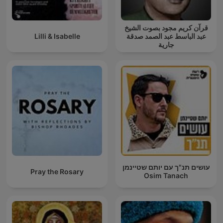
قرآن كريم مجود بصوت الشيخ
Lilli & Isabelle
عبد الباسط عبد الصمد صدقة
جارية
עושים תנ"ך עם יותם שטיינמן
Pray the Rosary
Osim Tanach