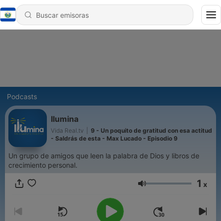
Podcasts
Ilumina
Vida Real.tv
|
9 - Un poquito de gratitud con esa actitud
- Saldrás de esta - Max Lucado - Episodio 9
Un grupo de amigos que leen la palabra de Dios y libros de
crecimiento personal.
1
x
Volumen