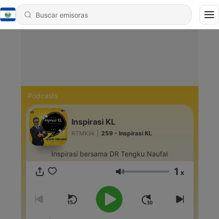
Podcasts
Inspirasi KL
RTMKlik
|
259 - Inspirasi KL
Inspirasi bersama DR Tengku Naufal
1
x
Volumen