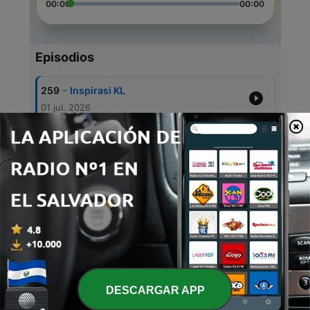
00:00
00:00
Episodios
-
259
Inspirasi KL
01 jul. 2026
-
258
Inspirasi KL
30 jun. 2026
-
257
Inspirasi KL
29 jun. 2026
-
256
Inspirasi KL
26 jun. 2026
-
255
Inspirasi KL
25 jun. 2026
DESCARGAR APP