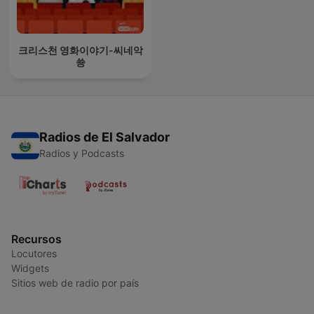
크리스천 영화이야기-씨네악
쑝
Radios de El Salvador
Radios y Podcasts
Recursos
Locutores
Widgets
Sitios web de radio por país