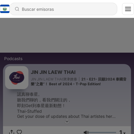
Podcasts
JIN JIN LAEW THAI
JIN JIN LAEW THAI津津撩泰
|
21 - E21- 回顧2024 泰國音
樂“之最”！ Best of 2024 - T-Pop Edition!
認真聊泰星。
聽我們聊的，看我們關注的，
即刻Get到泰星最新動態！
Thai-Stuffed
Get your dose of updates about Thai artistes here!
Non-extensive, but it's definitely exciting!
1
Powered by
Firstory Hosting
x