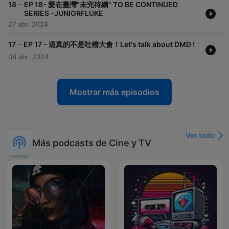
-
18
EP 18- 愛在臺灣"未完待續" TO BE CONTINUED
SERIES -JUNIORFLUKE
27 abr. 2024
-
17
EP 17 - 這真的不是吐槽大會！Let's talk about DMD !
08 abr. 2024
Mostrar más episodios
Ver todo
Más podcasts de Cine y TV