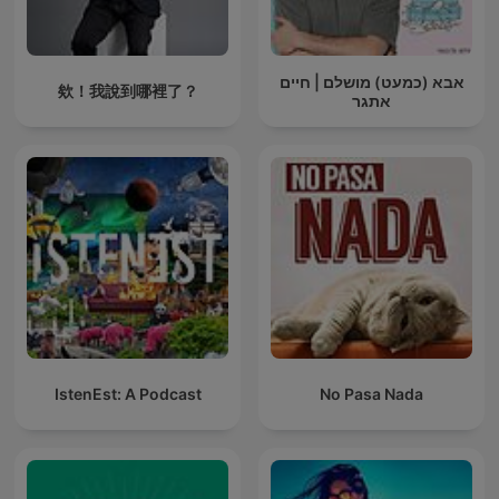
אבא (כמעט) מושלם | חיים
欸！我說到哪裡了？
אתגר
IstenEst: A Podcast
No Pasa Nada