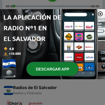
00:00
00:00
Episodios
-
2
Vencido por la venganza
30 jul. 2019
-
1
La maldición de los malos hábitos
30 jul. 2019
DESCARGAR APP
Radios de El Salvador
Radios y Podcasts