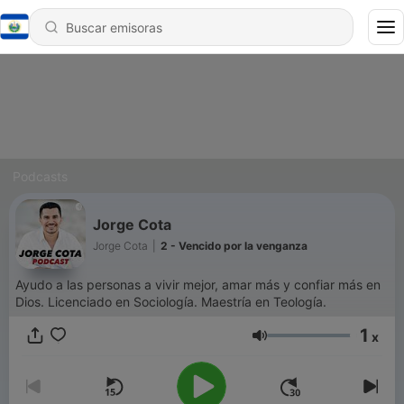
Podcasts
Jorge Cota
Jorge Cota
|
2 - Vencido por la venganza
Ayudo a las personas a vivir mejor, amar más y confiar más en
Dios. Licenciado en Sociología. Maestría en Teología.
1
x
Volumen