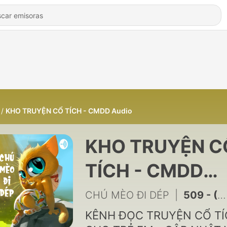
KHO TRUYỆN CỔ TÍCH - CMDD Audio
KHO TRUYỆN C
TÍCH - CMDD
Audio
CHÚ MÈO ĐI DÉP
|
509 - (EP.506) CHÀNG RỂ TƯƠNG LAI- CỔ TÍCH XỨ CHÙA THÁP
KÊNH ĐỌC TRUYỆN CỔ T