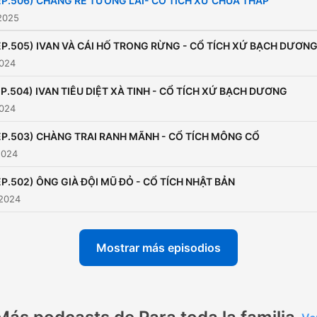
EP.506) CHÀNG RỂ TƯƠNG LAI- CỔ TÍCH XỨ CHÙA THÁP
2025
EP.505) IVAN VÀ CÁI HỐ TRONG RỪNG - CỔ TÍCH XỨ BẠCH DƯƠN
2024
EP.504) IVAN TIÊU DIỆT XÀ TINH - CỔ TÍCH XỨ BẠCH DƯƠNG
2024
EP.503) CHÀNG TRAI RANH MÃNH - CỔ TÍCH MÔNG CỔ
2024
EP.502) ÔNG GIÀ ĐỘI MŨ ĐỎ - CỔ TÍCH NHẬT BẢN
 2024
Mostrar más episodios