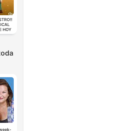
STRO!!
ICAL
E HOY
toda
 week-