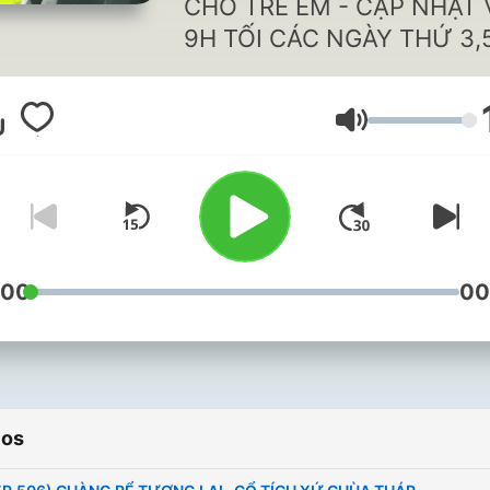
CHO TRẺ EM - CẬP NHẬT
9H TỐI CÁC NGÀY THỨ 3,5
VÀ CHỦ NHẬT Truy cập
fanpage của chương trình t
Volumen
https://bit.ly/2XxVIXa
:00
00
ios