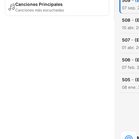
-
509
(
Canciones Principales
07 sep. 
Canciones más escuchadas
-
508
(
10 abr. 
-
507
(
01 abr. 
-
506
(
07 feb. 
-
505
(
08 ene.