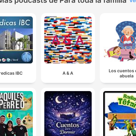
Más podcasts de Para toda la familia
Ve
Los cuentos 
redicas IBC
A & A
abuela