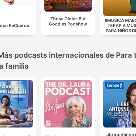
Those Oldies But
!!MUSICA MAE
Goodies Podshow
Loco ReCuerdo
TERAPIA MUS
PARA NIÑOS D
Más podcasts internacionales de Para 
la familia
Libre antenne