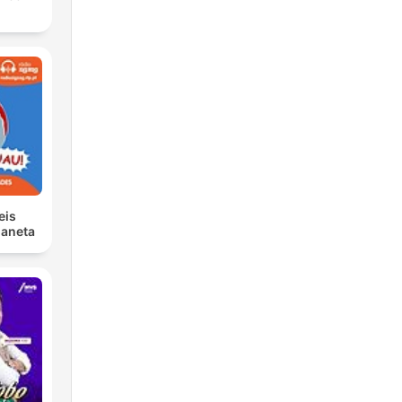
eis
laneta