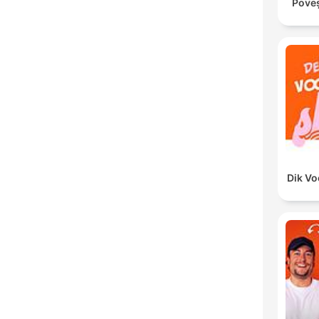
Poveș
Dik V