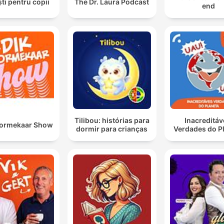
ti pentru copii
The Dr. Laura Podcast
end
Tilibou: histórias para
Inacreditáv
oormekaar Show
dormir para crianças
Verdades do P