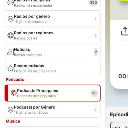
360
Radios más escuchadas
Radios por género
15 géneros musicales
Radios por regiones
Radios locales
Noticias
2
Radios noticiosas
Recomendadas
Lista de las mejores radios
00
Podcasts
Podcasts Principales
50
Podcasts más populares
Podcasts por Género
18 géneros temáticos
Episod
Música