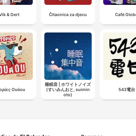
Vik & Gert
Čitaonica za djecu
Café Glob
睡眠音 | ホワイトノイズ
τορίες Ουάου
(すいみんおと, suimin
543電台
oto)