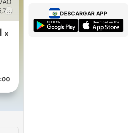
 VÀO
,7
DESCARGAR APP
ại
1
x
:00