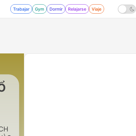
Trabajar
Gym
Dormir
Relajarse
Viaje
Ổ
ÍCH