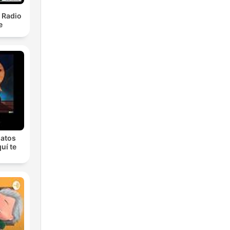
- Radio
e
latos
quí te