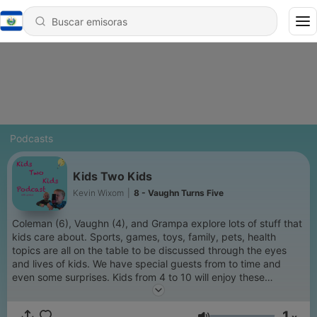
Podcasts
Kids Two Kids
Kevin Wixom
|
8 - Vaughn Turns Five
Coleman (6), Vaughn (4), and Grampa explore lots of stuff that
kids care about. Sports, games, toys, family, pets, health
topics are all on the table to be discussed through the eyes
and lives of kids. We have special guests from to time and
even some surprises. Kids from 4 to 10 will enjoy these
episodes.
1