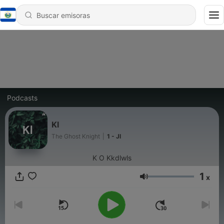
Podcasts
Kl
The Ghost Knight
|
1 - Jl
K O Kkdlwls
1
x
Volumen