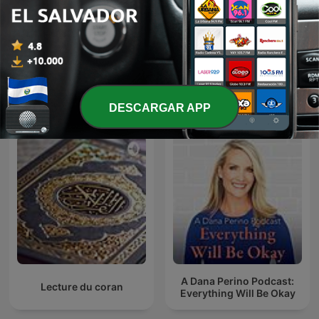
La Respuesta Imprevista
Español
Más podcasts internacionales de Arte
DESCARGAR APP
A Dana Perino Podcast:
Lecture du coran
Everything Will Be Okay