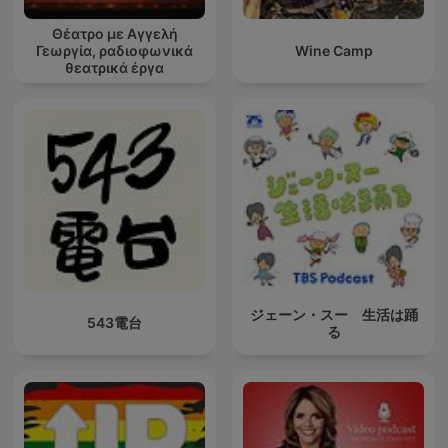
Θέατρο με Αγγελή
Γεωργία, ραδιοφωνικά
Wine Camp
θεατρικά έργα
ジェーン・スー 生活は踊
543電台
る