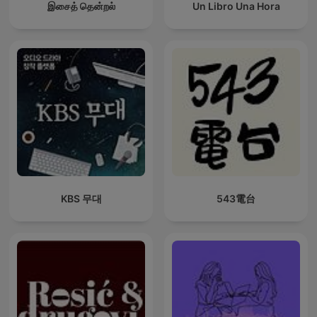
இசைத் தென்றல்
Un Libro Una Hora
KBS 무대
543電台