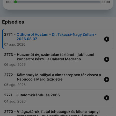
00:00
00:00
Episodios
-
2774
Otthonról Hoztam - Dr. Takácsi-Nagy Zoltán -
2026.08.07.
07 ago. 2026
-
2773
Huszonöt év, számtalan történet – jubileumi
koncertre készül a Cabaret Medrano
06 ago. 2026
-
2772
Kálmándy Mihállyal a címszerepben tér vissza a
Nabucco a Margitszigetre
05 ago. 2026
-
2771
Jutalomkirándulás 2065
04 ago. 2026
-
2770
Világsztárok, fiatal tehetségek és kilenc napnyi
kamarazene – nyolcadik alkalommal érkezik a