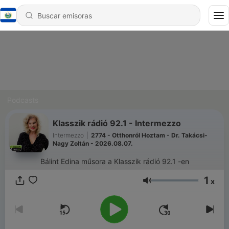
Podcasts
Klasszik rádió 92.1 - Intermezzo
Intermezzo
|
2774 - Otthonról Hoztam - Dr. Takácsi-
Nagy Zoltán - 2026.08.07.
Bálint Edina műsora a Klasszik rádió 92.1 -en
1
x
Volumen