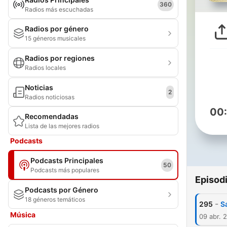
360
Radios más escuchadas
Radios por género
15 géneros musicales
Radios por regiones
Radios locales
Noticias
2
Radios noticiosas
00
Recomendadas
Lista de las mejores radios
Podcasts
Podcasts Principales
50
Podcasts más populares
Episod
Podcasts por Género
18 géneros temáticos
-
295
S
Música
09 abr. 