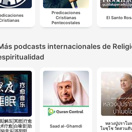
Predicaciones
edicaciones
Cristianas
El Santo Ros
Cristianas
Pentecostales
Más podcasts internacionales de Religi
espiritualidad
眠|解压|冥想|疗愈
หลวงปู่ปราโมท
艺术疗愈|白噪音|助
Saad al-Ghamdi
โมชฺโช วัดสวนสั
|轻音乐|苏阳阳频