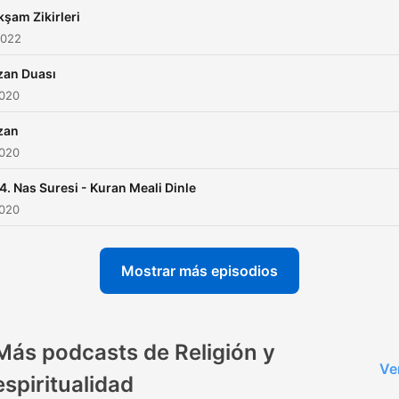
kşam Zikirleri
2022
zan Duası
2020
zan
2020
4. Nas Suresi - Kuran Meali Dinle
2020
Mostrar más episodios
Más podcasts de Religión y
Ve
espiritualidad