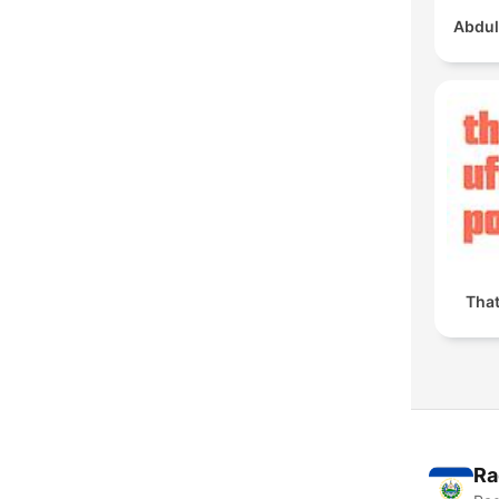
Abdul
Tha
Ra