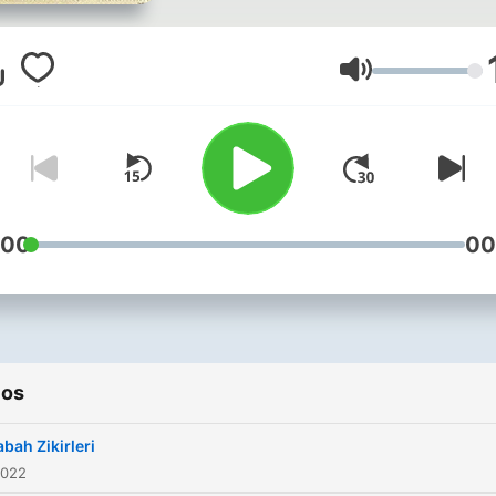
Volumen
:00
00
ios
abah Zikirleri
2022