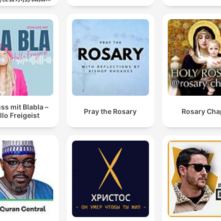
道
ss mit Blabla –
Pray the Rosary
Rosary Cha
llo Freigeist