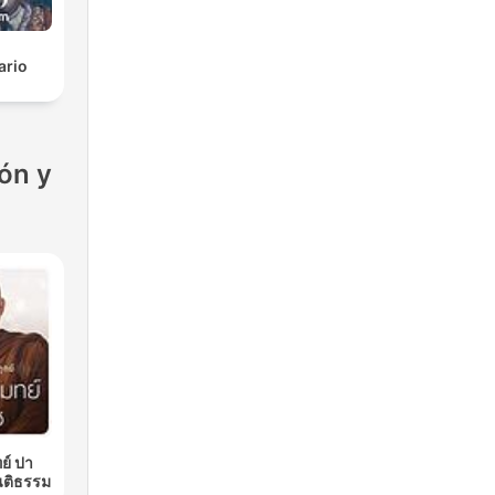
ario
ón y
ย์ ปา
นติธรรม