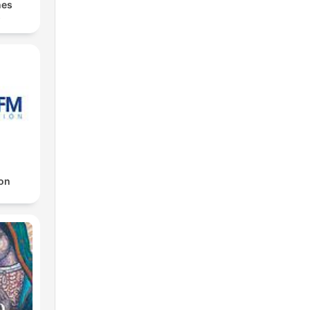
nes
s
on