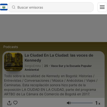
Podcasts
La Ciudad En La Ciudad: las voces de
Kennedy
SergioEnMa
|
25 - Vaca Sur y la Escuela Popular
Ambiental
Todo sobre la localidad de Kennedy en Bogotá: Historias /
Entrevistas / Conversaciones / Música / Anécdotas / Viajes /
Caminatas. Esta recopilación sonora hizo parte de la
exposición LA CIUDAD EN LA CIUDAD, parte del programa
ARTBO de La Cámara de Comercio de Bogotá en 2017.
1
x
Volumen