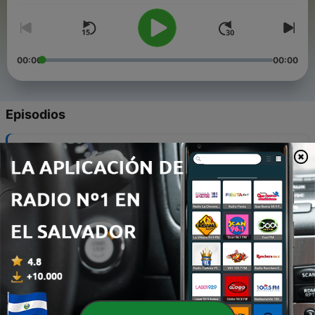
00:00
00:00
Episodios
-
25
Vaca Sur y la Escuela Popular Ambiental
27 jun. 2017
-
24
Dora, la mamá de La Vaca (4)
27 jun. 2017
-
23
Dora, la mamá de La Vaca (3)
27 jun. 2017
-
22
Dora, la mamá de La Vaca (2)
27 jun. 2017