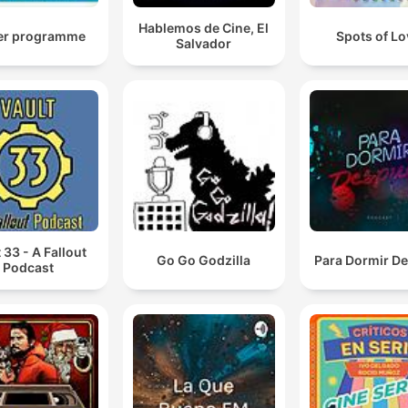
Hablemos de Cine, El
er programme
Spots of Lo
Salvador
 33 - A Fallout
Go Go Godzilla
Para Dormir D
Podcast