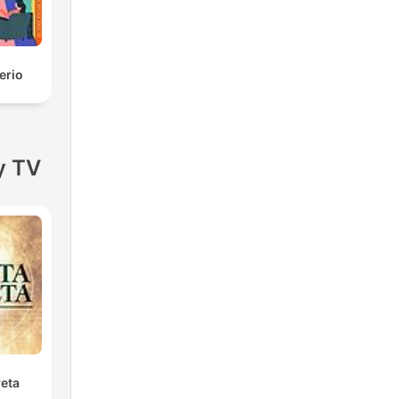
erio
y TV
reta