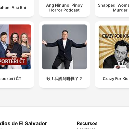
Ang Ninuno: Pinoy
Snapped: Wom
ahani Aisi Bhi
Horror Podcast
Murder
eportéři ČT
欸！我說到哪裡了？
Crazy For Ki
dios de El Salvador
Recursos