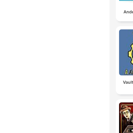
And
Vault