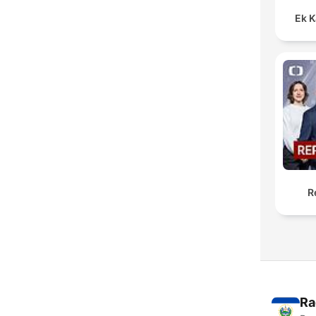
Ek K
R
Ra