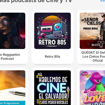
Más podcasts de Cine y TV
Ve
QUÉDAT: El Se
o Reggaetón
Retro 80s
Los Cielos Po
Podcast
Oficial