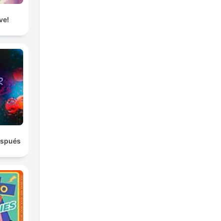
ve!
espués