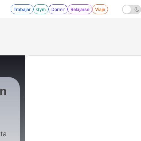
Trabajar
Gym
Dormir
Relajarse
Viaje
on
ta