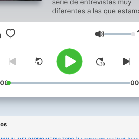
serie de entrevistas muy
diferentes a las que estam
acostumbrados. Divertidas
polémicas, emotivas, pero
Volumen
sobre todo muy adictivas.
:00
00
ios