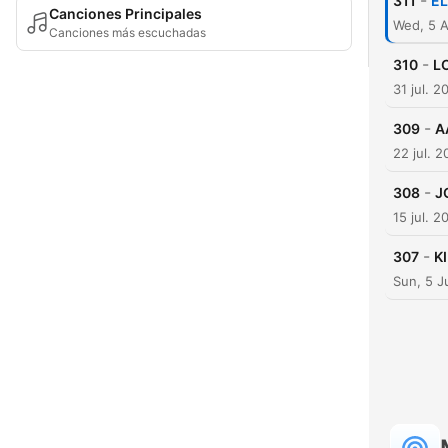
-
311
EL
Canciones Principales
Wed, 5 
Canciones más escuchadas
-
310
L
31 jul. 2
-
309
A
22 jul. 
-
308
J
15 jul. 2
-
307
K
Sun, 5 J