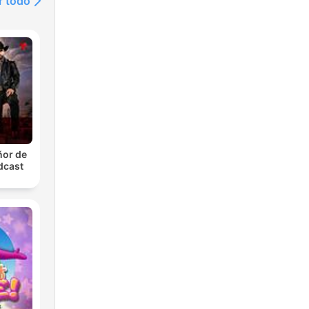
r todo
ñor de
dcast