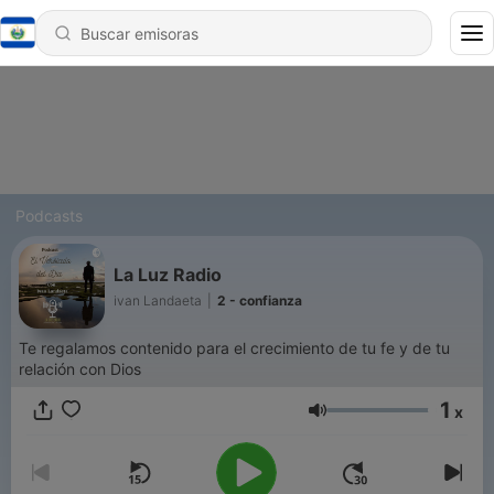
Podcasts
La Luz Radio
ivan Landaeta
|
2 - confianza
Te regalamos contenido para el crecimiento de tu fe y de tu
relación con Dios
1
x
Volumen