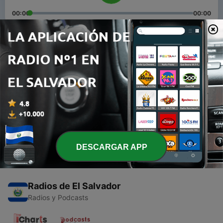
00:00
00:00
Episodios
-
2
confianza
26 sep. 2020
-
1
Saber pedir
26 sep. 2020
DESCARGAR APP
Radios de El Salvador
Radios y Podcasts