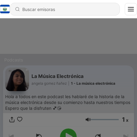
Podcasts
La Música Electrónica
angela gomez ñañez
|
1 - La música electrónica
Hola a todos en este podcast les hablaré de la historia de la
música electrónica desde su comienzo hasta nuestros tiempos
Espero que la disfruten 💕😘
1
x
Volumen